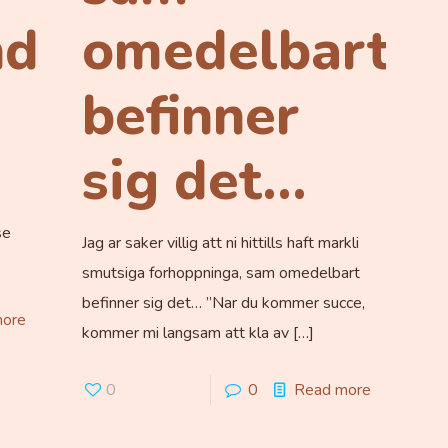
de!
omedelbart
befinner
sig det…
se
Jag ar saker villig att ni hittills haft markli
smutsiga forhoppninga, sam omedelbart
befinner sig det… ”Nar du kommer succe,
more
kommer mi langsam att kla av
[…]
0
0
Read more