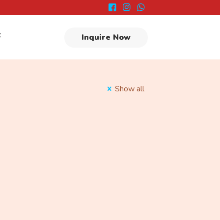
t
Inquire Now
Show all