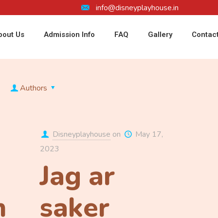
info@disneyplayhouse.in
bout Us
Admission Info
FAQ
Gallery
Contac
Authors
Disneyplayhouse
on
May 17,
2023
Jag ar
n
saker