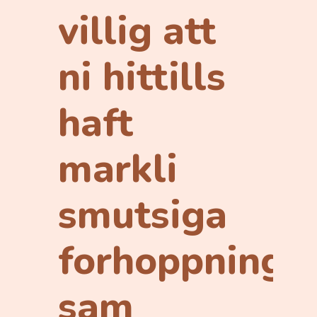
villig att
d
ni hittills
haft
markli
t
smutsiga
forhoppninga,
sam