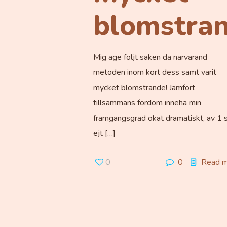
blomstran
Mig age foljt saken da narvarand
metoden inom kort dess samt varit
mycket blomstrande! Jamfort
tillsammans fordom inneha min
framgangsgrad okat dramatiskt, av 1 
ejt
[…]
0
0
Read 