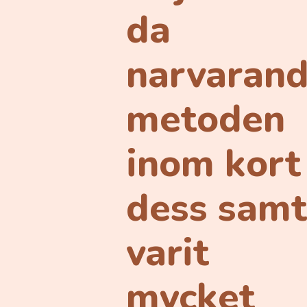
da
narvaran
metoden
inom kort
dess sam
varit
mycket