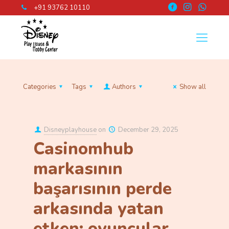
+91 93762 10110
Categories
Tags
Authors
Show all
Disneyplayhouse
on
December 29, 2025
Casinomhub
markasının
başarısının perde
arkasında yatan
etken: oyuncular,