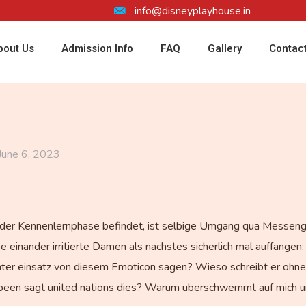
info@disneyplayhouse.in
bout Us
Admission Info
FAQ
Gallery
Contac
June 6, 2023
der Kennenlernphase befindet, ist selbige Umgang qua Messenger
 einander irritierte Damen als nachstes sicherlich mal auffange
unter einsatz von diesem Emoticon sagen? Wieso schreibt er oh
d been sagt united nations dies? Warum uberschwemmt auf mich u