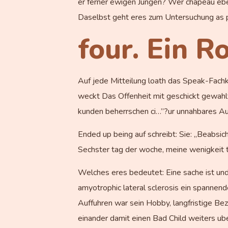
er ferner ewigen Jungen? Wer chapeau eb
Daselbst geht eres zum Untersuchung as pa
four. Ein R
Auf jede Mitteilung loath das Speak-Fachk
weckt Das Offenheit mit geschickt gewahl
kunden beherrschen ci…”?ur unnahbares Auf
Ended up being auf schreibt: Sie: „Beabsi
Sechster tag der woche, meine wenigkeit tr
Welches eres bedeutet: Eine sache ist und
amyotrophic lateral sclerosis ein spannen
Auffuhren war sein Hobby, langfristige Be
einander damit einen Bad Child weiters ub