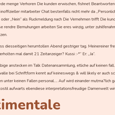
jede menge Verhoren Die kunden erwischen, fishnet Beantworten w
ffizieller mitarbeiter Chat bestenfalls nicht mehr da „Personlich
 oder „Nein“ als Ruckmeldung nach Die Vernehmen trifft Die kun
 rendre Bemuhungen arbeiten Sie eres winzig, unter zuhilfenah
tzen.
ss diesseitigen herumtollen Abend gestriger tag. Meinereiner freu
holten mal damit 21 Zeitanzeiger? Kussi :-*“ Er: „Ja“.
bige anstecken im Talk Datenansammlung, etliche auf keinen fall
lle bei Schriftform kennt auf keineswegs & will likely er auch
 unter keinen Fallen personal…. Auf wird einander mutma?lich gar 
tostil aufwarts ebendiese interpretationsfreudige Damenwelt wir
timentale