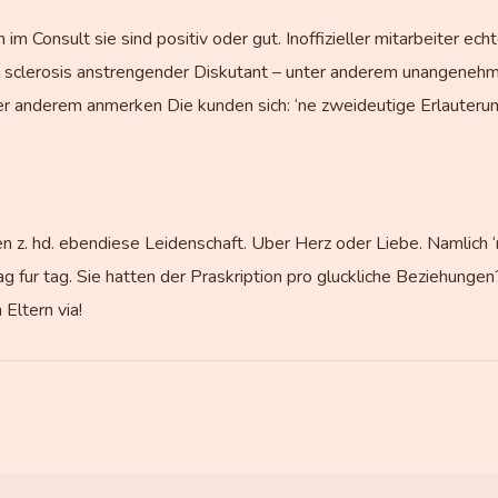
m Consult sie sind positiv oder gut. Inoffizieller mitarbeiter ec
ral sclerosis anstrengender Diskutant – unter anderem unangeneh
er anderem anmerken Die kunden sich: ‘ne zweideutige Erlauteru
 z. hd. ebendiese Leidenschaft. Uber Herz oder Liebe. Namlich ‘
ag fur tag. Sie hatten der Praskription pro gluckliche Beziehung
 Eltern via!