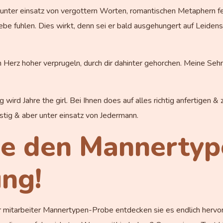
unter einsatz von vergottern Worten, romantischen Metaphern fe
Liebe fuhlen. Dies wirkt, denn sei er bald ausgehungert auf Leide
ein Herz hoher verprugeln, durch dir dahinter gehorchen. Meine Se
rd Jahre the girl. Bei Ihnen does auf alles richtig anfertigen & ze
tig & aber unter einsatz von Jedermann.
ie den Mannertyp
ng!
r mitarbeiter Mannertypen-Probe entdecken sie es endlich hervor: