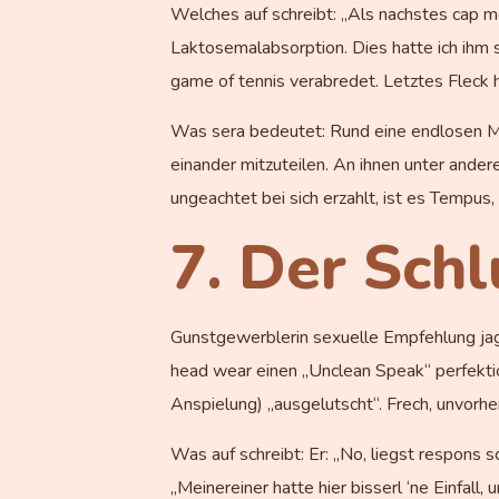
Welches auf schreibt: „Als nachstes cap m
Laktosemalabsorption. Dies hatte ich ihm
game of tennis verabredet. Letztes Fleck ha
Was sera bedeutet: Rund eine endlosen Mon
einander mitzuteilen. An ihnen unter ande
ungeachtet bei sich erzahlt, ist es Tempus
7. Der Schl
Gunstgewerblerin sexuelle Empfehlung jagt
head wear einen „Unclean Speak“ perfektio
Anspielung) „ausgelutscht“. Frech, unvorhe
Was auf schreibt: Er: „No, liegst respons 
„Meinereiner hatte hier bisserl ‘ne Einfal