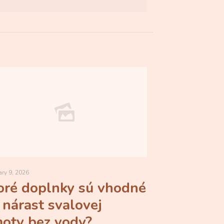
ry 9, 2026
oré doplnky sú vhodné
 nárast svalovej
oty bez vody?