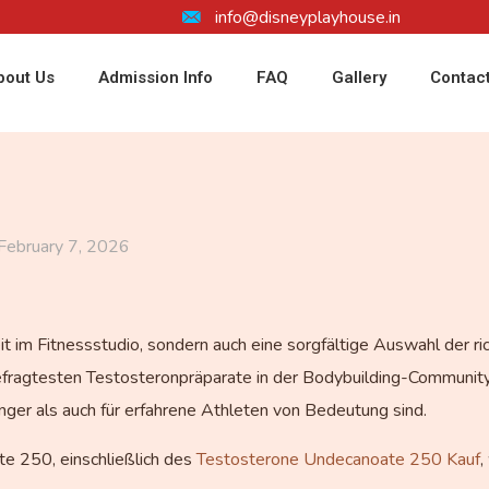
info@disneyplayhouse.in
bout Us
Admission Info
FAQ
Gallery
Contac
February 7, 2026
eit im Fitnessstudio, sondern auch eine sorgfältige Auswahl der 
fragtesten Testosteronpräparate in der Bodybuilding-Community 
nger als auch für erfahrene Athleten von Bedeutung sind.
e 250, einschließlich des
Testosterone Undecanoate 250 Kauf
,