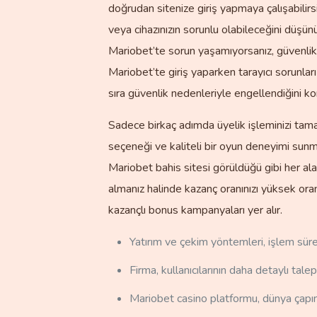
doğrudan sitenize giriş yapmaya çalışabilirsi
veya cihazınızın sorunlu olabileceğini düşünü
Mariobet’te sorun yaşamıyorsanız, güvenlik v
Mariobet’te giriş yaparken tarayıcı sorunları
sıra güvenlik nedenleriyle engellendiğini ko
Sadece birkaç adımda üyelik işleminizi tama
seçeneği ve kaliteli bir oyun deneyimi sunm
Mariobet bahis sitesi görüldüğü gibi her al
almanız halinde kazanç oranınızı yüksek oran
kazançlı bonus kampanyaları yer alır.
Yatırım ve çekim yöntemleri, işlem sürel
Firma, kullanıcılarının daha detaylı tal
Mariobet casino platformu, dünya çapında