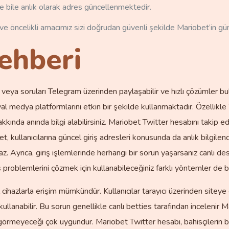
e bile anlık olarak adres güncellenmektedir.
e öncelikli amacımız sizi doğrudan güvenli şekilde Mariobet’in gü
ehberi
ları veya soruları Telegram üzerinden paylaşabilir ve hızlı çözümler bul
al medya platformlarını etkin bir şekilde kullanmaktadır. Özellikle 
ında anında bilgi alabilirsiniz. Mariobet Twitter hesabını takip ede
rket, kullanıcılarına güncel giriş adresleri konusunda da anlık bilgile
az. Ayrıca, giriş işlemlerinde herhangi bir sorun yaşarsanız canlı 
riş problemlerini çözmek için kullanabileceğiniz farklı yöntemler de 
cihazlarla erişim mümkündür. Kullanıcılar tarayıcı üzerinden siteye
anabilir. Bu sorun genellikle canlı betties tarafından incelenir Mario
örmeyeceği çok uygundur. Mariobet Twitter hesabı, bahisçilerin birb