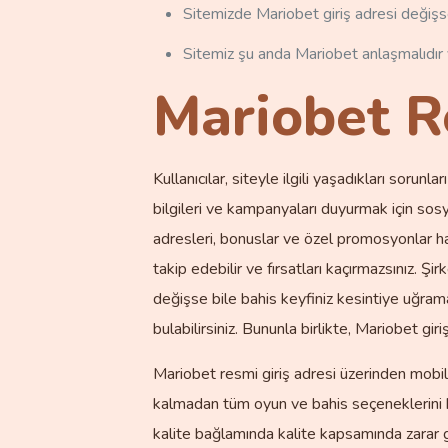
Sitemizde Mariobet giriş adresi değişs
Sitemiz şu anda Mariobet anlaşmalıdır v
Mariobet R
Kullanıcılar, siteyle ilgili yaşadıkları sorun
bilgileri ve kampanyaları duyurmak için sosy
adresleri, bonuslar ve özel promosyonlar hakk
takip edebilir ve fırsatları kaçırmazsınız. Şi
değişse bile bahis keyfiniz kesintiye uğram
bulabilirsiniz. Bununla birlikte, Mariobet gi
Mariobet resmi giriş adresi üzerinden mobil 
kalmadan tüm oyun ve bahis seçeneklerini kull
kalite bağlamında kalite kapsamında zarar g