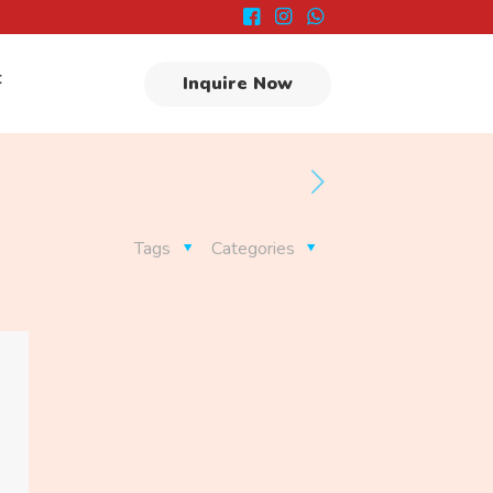
t
Inquire Now
Tags
Categories