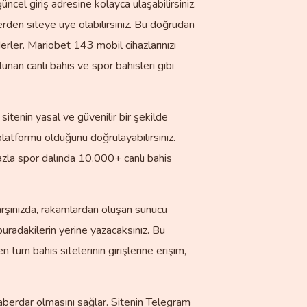
üncel giriş adresine kolayca ulaşabilirsiniz.
erden siteye üye olabilirsiniz. Bu doğrudan
rler. Mariobet 143 mobil cihazlarınızı
unan canlı bahis ve spor bahisleri gibi
 sitenin yasal ve güvenilir bir şekilde
s platformu olduğunu doğrulayabilirsiniz.
fazla spor dalında 10.000+ canlı bahis
arşınızda, rakamlardan oluşan sunucu
buradakilerin yerine yazacaksınız. Bu
tüm bahis sitelerinin girişlerine erişim,
haberdar olmasını sağlar. Sitenin Telegram