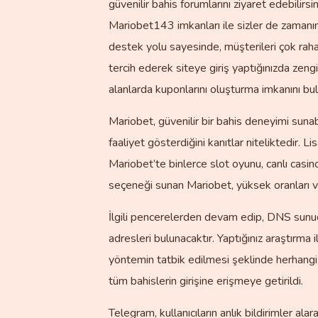
güvenilir bahis forumlarını ziyaret edebilirs
Mariobet143 imkanları ile sizler de zamanını
destek yolu sayesinde, müşterileri çok raha
tercih ederek siteye giriş yaptığınızda zengi
alanlarda kuponlarını oluşturma imkanını bul
Mariobet, güvenilir bir bahis deneyimi sunabil
faaliyet gösterdiğini kanıtlar niteliktedir. Li
Mariobet’te binlerce slot oyunu, canlı casi
seçeneği sunan Mariobet, yüksek oranları ve
İlgili pencerelerden devam edip, DNS sunuc
adresleri bulunacaktır. Yaptığınız araştırma
yöntemin tatbik edilmesi şeklinde herhangi b
tüm bahislerin girişine erişmeye getirildi.
Telegram, kullanıcıların anlık bildirimler a