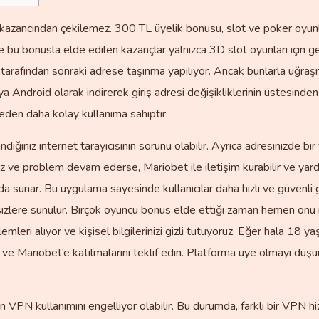
s kazancından çekilemez. 300 TL üyelik bonusu, slot ve poker oyunl
ve bu bonusla elde edilen kazançlar yalnızca 3D slot oyunları için ge
arafından sonraki adrese taşınma yapılıyor. Ancak bunlarla uğraşm
ndroid olarak indirerek giriş adresi değişikliklerinin üstesinden k
teden daha kolay kullanıma sahiptir.
ndığınız internet tarayıcısının sorunu olabilir. Ayrıca adresinizde b
z ve problem devam ederse, Mariobet ile iletişim kurabilir ve yard
da sunar. Bu uygulama sayesinde kullanıcılar daha hızlı ve güvenli g
lere sunulur. Birçok oyuncu bonus elde ettiği zaman hemen onu na
mleri alıyor ve kişisel bilgilerinizi gizli tutuyoruz. Eğer hala 18 ya
e Mariobet‘e katılmalarını teklif edin. Platforma üye olmayı düşü
VPN kullanımını engelliyor olabilir. Bu durumda, farklı bir VPN 