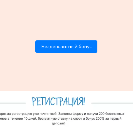
Бездепозитный бонус