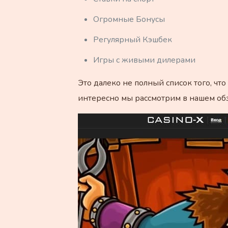
Огромные Бонусы
Регулярный Кэшбек
Игры с живыми дилерами
Это далеко не полный список того, чт
интересно мы рассмотрим в нашем об