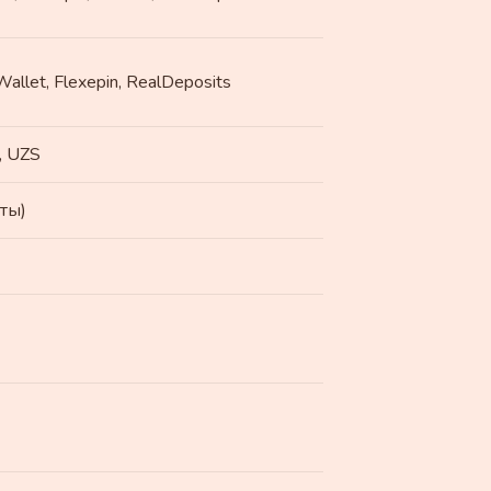
eWallet, Flexepin, RealDeposits
, UZS
ты)