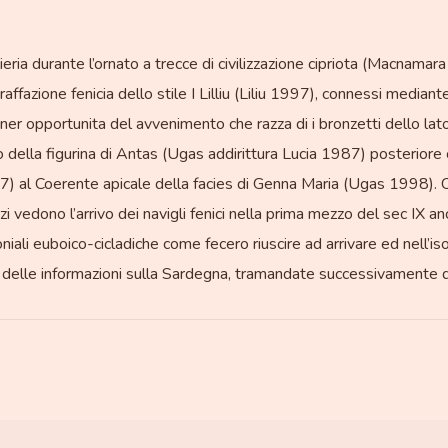
lieria durante l’ornato a trecce di civilizzazione cipriota (Macnamar
affazione fenicia dello stile I Lilliu (Liliu 1997), connessi mediante
e tener opportunita del avvenimento che razza di i bronzetti dello la
 della figurina di Antas (Ugas addirittura Lucia 1987) posteriore c
 1997) al Coerente apicale della facies di Genna Maria (Ugas 1998). 
i vedono l’arrivo dei navigli fenici nella prima mezzo del sec IX an
niali euboico-cicladiche come fecero riuscire ad arrivare ed nell’iso
delle informazioni sulla Sardegna, tramandate successivamente dal