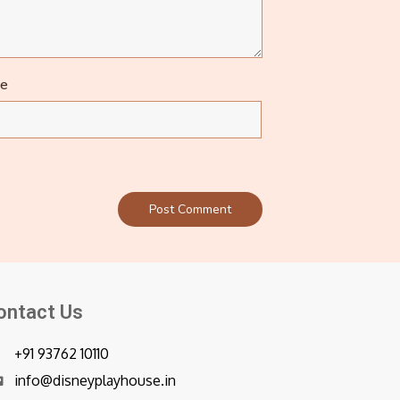
te
ontact Us
+91 93762 10110
info@disneyplayhouse.in