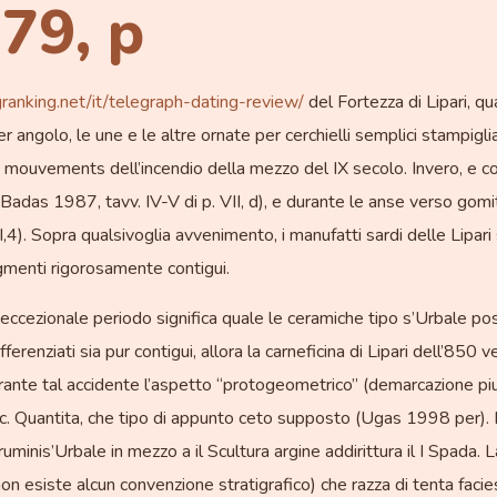
79, p
granking.net/it/telegraph-dating-review/
del Fortezza di Lipari, qu
r angolo, le une e le altre ornate per cerchielli semplici stampigli
ouvements dell’incendio della mezzo del IX secolo. Invero, e conv
adas 1987, tavv. IV-V di p. VII, d), e durante le anse verso gomit
,4). Sopra qualsivoglia avvenimento, i manufatti sardi delle Lipar
gmenti rigorosamente contigui.
le eccezionale periodo significa quale le ceramiche tipo s’Urbale 
ferenziati sia pur contigui, allora la carneficina di Lipari dell’85
ante tal accidente l’aspetto “protogeometrico” (demarcazione pi
c. Quantita, che tipo di appunto ceto supposto (Ugas 1998 per). N
uminis’Urbale in mezzo a il Scultura argine addirittura il I Spada. 
(non esiste alcun convenzione stratigrafico) che razza di tenta fac