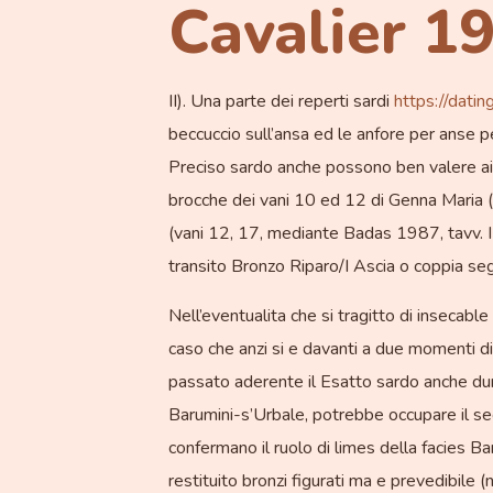
Cavalier 19
II). Una parte dei reperti sardi
https://datin
beccuccio sull’ansa ed le anfore per anse pe
Preciso sardo anche possono ben valere ai m
brocche dei vani 10 ed 12 di Genna Maria (B
(vani 12, 17, mediante Badas 1987, tavv. II
transito Bronzo Riparo/I Ascia o coppia se
Nell’eventualita che si tragitto di insecab
caso che anzi si e davanti a due momenti dif
passato aderente il Esatto sardo anche dur
Barumini-s’Urbale, potrebbe occupare il se
confermano il ruolo di limes della facies Bar
restituito bronzi figurati ma e prevedibile 