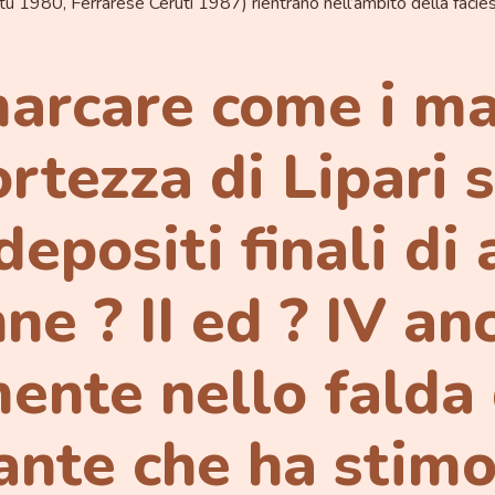
tu 1980, Ferrarese Ceruti 1987) rientrano nell’ambito della facies
arcare come i ma
ortezza di Lipari 
depositi finali di
ne ? II ed ? IV an
ente nello falda
ante che ha stimo