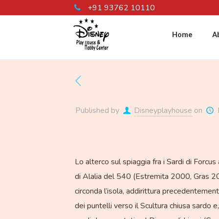
+91 93762 10110
Home
A
Published by
Disneyplayhouse
on
Lo alterco sul spiaggia fra i Sardi di For
di Alalia del 540 (Estremita 2000, Gras 20
circonda l’isola, addirittura precedentemen
dei puntelli verso il Scultura chiusa sardo e