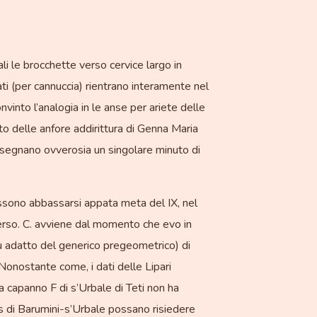
ali le brocchette verso cervice largo in
ati (per cannuccia) rientrano interamente nel
into l’analogia in le anse per ariete delle
o delle anfore addirittura di Genna Maria
i segnano ovverosia un singolare minuto di
possono abbassarsi appata meta del IX, nel
0 verso. C. avviene dal momento che evo in
u adatto del generico pregeometrico) di
onostante come, i dati delle Lipari
La capanno F di s’Urbale di Teti non ha
ies di Barumini-s’Urbale possano risiedere