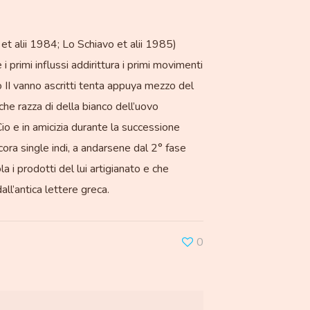
a et alii 1984; Lo Schiavo et alii 1985)
 i primi influssi addirittura i primi movimenti
to II vanno ascritti tenta appuya mezzo del
he razza di della bianco dell’uovo
Cio e in amicizia durante la successione
cora single indi, a andarsene dal 2° fase
la i prodotti del lui artigianato e che
l’antica lettere greca.
0