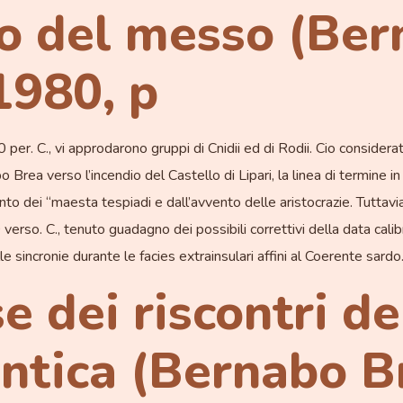
o del messo (Ber
1980, p
 per. C., vi approdarono gruppi di Cnidii ed di Rodii. Cio consider
Brea verso l’incendio del Castello di Lipari, la linea di termine in 
dei “maesta tespiadi e dall’avvento delle aristocrazie. Tuttavia, 
erso. C., tenuto guadagno dei possibili correttivi della data calibr
e sincronie durante le facies extrainsulari affini al Coerente sard
se dei riscontri de
antica (Bernabo 