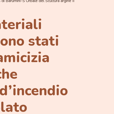
 di Barumini-S’Urbale del Scultura argine II
teriali
sono stati
 amicizia
che
 d’incendio
lato