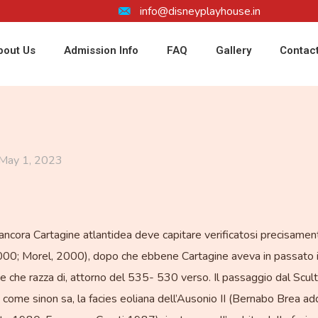
info@disneyplayhouse.in
bout Us
Admission Info
FAQ
Gallery
Contac
May 1, 2023
cus ancora Cartagine atlantidea deve capitare verificatosi precis
00; Morel, 2000), dopo che ebbene Cartagine aveva in passato il 
te che razza di, attorno del 535- 530 verso. Il passaggio dal Scu
, come sinon sa, la facies eoliana dell’Ausonio II (Bernabo Brea addir