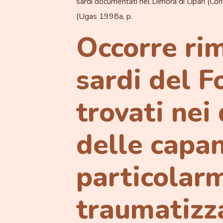
sardi documentati nel Dimora di Lipari (Con
(Ugas 1998a, p.
Occorre rim
sardi del F
trovati nei 
delle capan
particolarm
traumatizz