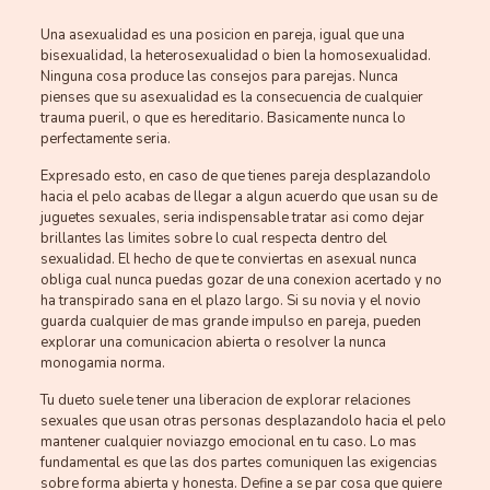
Una asexualidad es una posicion en pareja, igual que una
bisexualidad, la heterosexualidad o bien la homosexualidad.
Ninguna cosa produce las consejos para parejas. Nunca
pienses que su asexualidad es la consecuencia de cualquier
trauma pueril, o que es hereditario. Basicamente nunca lo
perfectamente seri­a.
Expresado esto, en caso de que tienes pareja desplazandolo
hacia el pelo acabas de llegar a algun acuerdo que usan su de
juguetes sexuales, seri­a indispensable tratar asi­ como dejar
brillantes las limites sobre lo cual respecta dentro del
sexualidad. El hecho de que te conviertas en asexual nunca
obliga cual nunca puedas gozar de una conexion acertado y no
ha transpirado sana en el plazo largo. Si su novia y el novio
guarda cualquier de mas grande impulso en pareja, pueden
explorar una comunicacion abierta o resolver la nunca
monogamia norma.
Tu dueto suele tener una liberacion de explorar relaciones
sexuales que usan otras personas desplazandolo hacia el pelo
mantener cualquier noviazgo emocional en tu caso. Lo mas
fundamental es que las dos partes comuniquen las exigencias
sobre forma abierta y honesta. Define a se par cosa que quiere