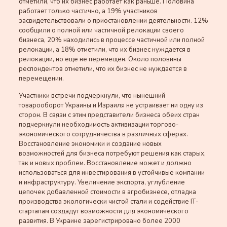
отметили, что их бизнес работает как раньше. Половина
работает только частично, а 19% участников
засвидетельствовали о приостановлении деятельности. 12%
сообщили о полной или частичной релокации своего
бизнеса, 20% находились в процессе частичной или полной
релокации, а 18% отметили, что их бизнес нуждается в
релокации, но еще не перемещен. Около половины
респондентов отметили, что их бизнес не нуждается в
перемещении.
Участники встречи подчеркнули, что нынешний
товарооборот Украины и Израиля не устраивает ни одну из
сторон. В связи с этим представители бизнеса обеих стран
подчеркнули необходимость активизации торгово-
экономического сотрудничества в различных сферах.
Восстановление экономики и создание новых
возможностей для бизнеса потребуют решения как старых,
так и новых проблем. Восстановление может и должно
использоваться для инвестирования в устойчивые компании
и инфраструктуру. Увеличение экспорта, углубление
цепочек добавленной стоимости в агробизнесе, отладка
производства экологически чистой стали и содействие IТ-
стартапам создадут возможности для экономического
развития. В Украине зарегистрировано более 2000