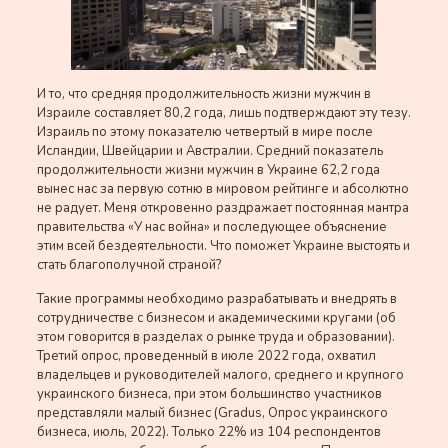
И то, что средняя продолжительность жизни мужчин в
Израиле составляет 80,2 года, лишь подтверждают эту тезу.
Израиль по этому показателю четвертый в мире после
Исландии, Швейцарии и Австралии. Средний показатель
продолжительности жизни мужчин в Украине 62,2 года
вынес нас за первую сотню в мировом рейтинге и абсолютно
не радует. Меня откровенно раздражает постоянная мантра
правительства «У нас война» и последующее объяснение
этим всей бездеятельности. Что поможет Украине выстоять и
стать благополучной страной?
Такие программы необходимо разрабатывать и внедрять в
сотрудничестве с бизнесом и академическими кругами (об
этом говорится в разделах о рынке труда и образовании).
Третий опрос, проведенный в июле 2022 года, охватил
владельцев и руководителей малого, среднего и крупного
украинского бизнеса, при этом большинство участников
представляли малый бизнес (Gradus, Опрос украинского
бизнеса, июль, 2022). Только 22% из 104 респондентов