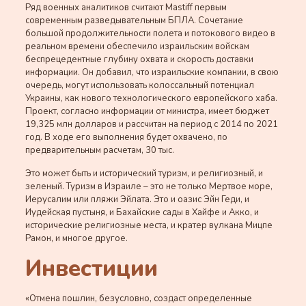
Ряд военных аналитиков считают Mastiff первым
современным разведывательным БПЛА. Сочетание
большой продолжительности полета и потокового видео в
реальном времени обеспечило израильским войскам
беспрецедентные глубину охвата и скорость доставки
информации. Он добавил, что израильские компании, в свою
очередь, могут использовать колоссальный потенциал
Украины, как нового технологического европейского хаба.
Проект, согласно информации от министра, имеет бюджет
19,325 млн долларов и рассчитан на период с 2014 по 2021
год. В ходе его выполнения будет охвачено, по
предварительным расчетам, 30 тыс.
Это может быть и исторический туризм, и религиозный, и
зеленый. Туризм в Израиле – это не только Мертвое море,
Иерусалим или пляжи Эйлата. Это и оазис Эйн Геди, и
Иудейская пустыня, и Бахайские сады в Хайфе и Акко, и
исторические религиозные места, и кратер вулкана Мицпе
Рамон, и многое другое.
Инвестиции
«Отмена пошлин, безусловно, создаст определенные