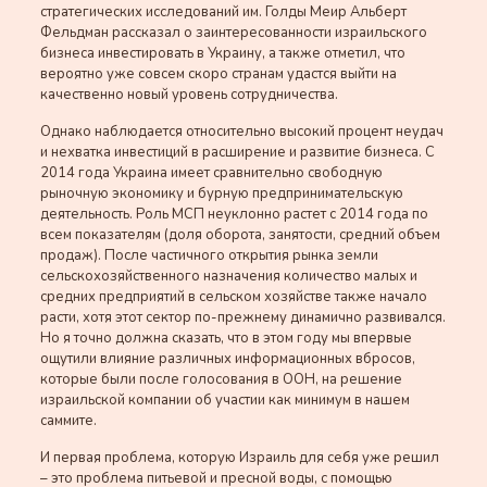
стратегических исследований им. Голды Меир Альберт
Фельдман рассказал о заинтересованности израильского
бизнеса инвестировать в Украину, а также отметил, что
вероятно уже совсем скоро странам удастся выйти на
качественно новый уровень сотрудничества.
Однако наблюдается относительно высокий процент неудач
и нехватка инвестиций в расширение и развитие бизнеса. С
2014 года Украина имеет сравнительно свободную
рыночную экономику и бурную предпринимательскую
деятельность. Роль МСП неуклонно растет с 2014 года по
всем показателям (доля оборота, занятости, средний объем
продаж). После частичного открытия рынка земли
сельскохозяйственного назначения количество малых и
средних предприятий в сельском хозяйстве также начало
расти, хотя этот сектор по-прежнему динамично развивался.
Но я точно должна сказать, что в этом году мы впервые
ощутили влияние различных информационных вбросов,
которые были после голосования в ООН, на решение
израильской компании об участии как минимум в нашем
саммите.
И первая проблема, которую Израиль для себя уже решил
– это проблема питьевой и пресной воды, с помощью