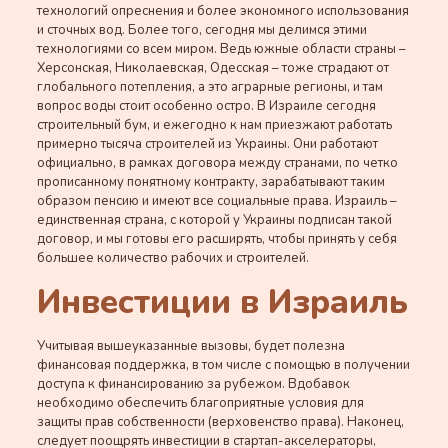
технологий опреснения и более экономного использования
и сточных вод. Более того, сегодня мы делимся этими
технологиями со всем миром. Ведь южные области страны –
Херсонская, Николаевская, Одесская – тоже страдают от
глобального потепления, а это аграрные регионы, и там
вопрос воды стоит особенно остро. В Израиле сегодня
строительный бум, и ежегодно к нам приезжают работать
примерно тысяча строителей из Украины. Они работают
официально, в рамках договора между странами, по четко
прописанному понятному контракту, зарабатывают таким
образом пенсию и имеют все социальные права. Израиль –
единственная страна, с которой у Украины подписан такой
договор, и мы готовы его расширять, чтобы принять у себя
большее количество рабочих и строителей.
Инвестиции в Израиль
Учитывая вышеуказанные вызовы, будет полезна
финансовая поддержка, в том числе с помощью в получении
доступа к финансированию за рубежом. Вдобавок
необходимо обеспечить благоприятные условия для
защиты прав собственности (верховенство права). Наконец,
следует поощрять инвестиции в стартап-акселераторы,