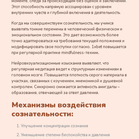
моменте, следя за происходящим без оценок и заключений.
Этот способность напрямую ассоциирован с уровнем
внутренних чувств и глубиной включения в деятельность.
Когда мы совершенствуем сознательность, мы учимся
выявлять тонкие перемены в человеческий физическом и
эмоциональном состоянии. Это дает возможность более
точно адаптироваться на требования текущей положения и
модифицировать свое поступки согласно. 1xbet повышается
при регулярной практике mindfulness-техник.
Нейровизуализационные изыскания выявляют, что
регулярная медитация ведет к структурным изменениям в
головном мозге. Повышается плотность серого материала в
участках, связанных с изучением, мнемоникой и душевной
контролем. Синхронно снижается активность амигдалы –
образования, отвечающей за ответ давления.
Механизмы воздействия
сознательности:
Улучшение концентрации сознания
Уменьшение степени беспокойства и давления