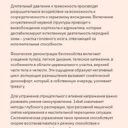
Длительный давление и тревожность производят
разрушительное воздействие на возможность к
сосредоточенности и серьезному вхождению. Включение
сочувственной нервной структуры приводит к
высвобождению кортизола и адреналина, которые
дестабилизируют естественную деятельность передней
зоны – участка головного мозга, отвечающей за
исполнительные способности.
Физические демонстрации беспокойства включают
учащение пульса, легкое дыхание, телесное натяжение, в
особенности в области цервикального участка, верхней
части тела и челюсти. Эти ощущения образуют негативный
цикл: волнующие размышления вызывают соматический
дискомфорт, который, в собственную очередь, усиливает
тревогу.
Для устранения отрицательного влияния напряжения важно
развивать умения самоуправления. 1xbet охватывает
методы глубокого респирации, прогрессивной мышечной
снятия напряжения и мыслительной переоценки ситуации.
Систематическая упражнения таких приемов способствует
скорее восстанавливаться к режиму спокойствия и