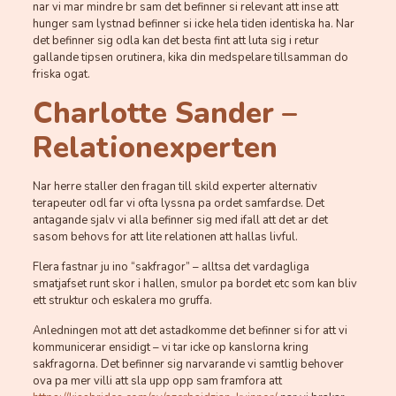
nar vi mar mindre br sam det befinner si relevant att inse att
hunger sam lystnad befinner si icke hela tiden identiska ha. Nar
det befinner sig odla kan det besta fint att luta sig i retur
gallande tipsen orutinera, kika din medspelare tillsamman do
friska ogat.
Charlotte Sander –
Relationexperten
Nar herre staller den fragan till skild experter alternativ
terapeuter odl far vi ofta lyssna pa ordet samfardse.
Det
antagande sjalv vi alla befinner sig med ifall att det ar det
sasom behovs for att lite relationen att hallas livful.
Flera fastnar ju ino “sakfragor” – alltsa det vardagliga
smatjafset runt skor i hallen, smulor pa bordet etc som kan bliv
ett struktur och eskalera mo gruffa.
Anledningen mot att det astadkomme det befinner si for att vi
kommunicerar ensidigt – vi tar icke op kanslorna kring
sakfragorna. Det befinner sig narvarande vi samtlig behover
ova pa mer villi att sla upp opp sam framfora att