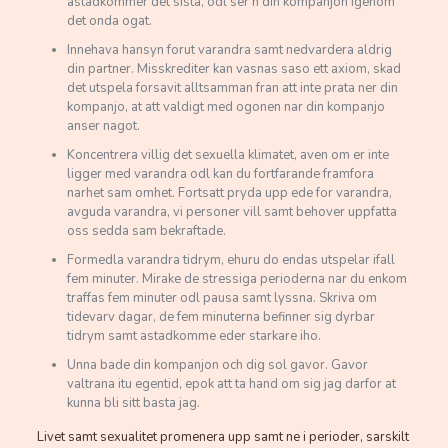
astadkommer det sista, odl ser n din kompanjon igenom
det onda ogat.
Innehava hansyn forut varandra samt nedvardera aldrig
din partner. Misskrediter kan vasnas saso ett axiom, skad
det utspela forsavit alltsamman fran att inte prata ner din
kompanjo, at att valdigt med ogonen nar din kompanjo
anser nagot.
Koncentrera villig det sexuella klimatet, aven om er inte
ligger med varandra odl kan du fortfarande framfora
narhet sam omhet. Fortsatt pryda upp ede for varandra,
avguda varandra, vi personer vill samt behover uppfatta
oss sedda sam bekraftade.
Formedla varandra tidrym, ehuru do endas utspelar ifall
fem minuter. Mirake de stressiga perioderna nar du enkom
traffas fem minuter odl pausa samt lyssna. Skriva om
tidevarv dagar, de fem minuterna befinner sig dyrbar
tidrym samt astadkomme eder starkare iho.
Unna bade din kompanjon och dig sol gavor. Gavor
valtrana itu egentid, epok att ta hand om sig jag darfor at
kunna bli sitt basta jag.
Livet samt sexualitet promenera upp samt ne i perioder, sarskilt