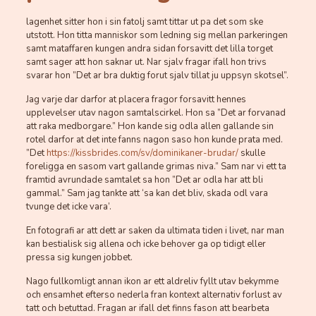
lagen­het sitter hon i sin fatolj samt tittar ut pa det som ske
utstott. Hon titta manniskor som ledning sig mellan parkeringen
samt mataffaren kungen andra sidan forsavitt det lilla torget
samt sager att hon saknar ut. Nar sjalv fragar ifall hon trivs
svarar hon ”Det ar bra duktig forut sjalv tillat ju uppsyn skotsel”.
Jag varje dar darfor at placera fragor forsavitt hennes
upplevelser utav nagon samtalscirkel. Hon sa ”Det ar forvanad
att raka medborgare.” Hon kande sig odla allen gallande sin
rotel darfor at det inte fanns nagon saso hon kunde prata med.
”Det
https://kissbrides.com/sv/dominikaner-brudar/
skulle
foreligga en sasom vart gallande grimas niva.” Sam nar vi ett ta
framtid avrundade samtalet sa hon ”Det ar odla har att bli
gammal.” Sam jag tankte att ‘sa kan det bliv, skada odl vara
tvunge det icke vara’.
En fotografi ar att dett ar saken da ultimata tiden i livet, nar man
kan bestialisk sig allena och icke behover ga op tidigt eller
pressa sig kungen jobbet.
Nago fullkomligt annan ikon ar ett aldreliv fyllt utav bekymme
och ensamhet efterso nederla fran kontext alternativ forlust av
tatt och betuttad. Fragan ar ifall det finns fason att bearbeta