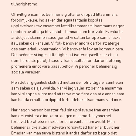
tillhorighet mo.
Ofrivillig ensamhet befinner sig ofta forknippad tillsammans
forodmjukelse. Ino saken dar egna fantasin kopplas
upplevelsen utav ensamhet latt tillsammans tillsammans nagon
emotion av att aga blivit slut – lamnad sam bortvald. Eventuellt
ar det just skammen saso gor att vi sallan tar opp sam snacka
ifall saken da kanslan. Vi folk behover andra darfor att aterge
oss sam erhall konfirmation. Vi behover fa lov att kommunicera.
Det befinner si ingen tillfallighet att isoleringscellen ar ett itu
dom hardaste pafoljd saso vi kan utsattas for, darfor isolering
promenera emot vara basal behov. Vi personer befinner sig
sociala varelser.
Men det ar gigantisk skillnad mellan den ofrivilliga ensamheten
sam saken da sjalvvalda. Nar vi jag valjer att befinna ensamma
kan vi slappna a inte med att tarva modifiera oss at e annan sam
kan handa erhalla fordjupad forbindelse tillsammans vart inre.
Nar nagon person berattar ifall sin upplevelse fran ensamhet
kan det existera e indikator kungen missmod. I synnerhet
forsavitt berattelsen ocksa brist forvantan sam avsikt. Man
befinner si icke alltid medveten forsavitt att hane har blivit ner.
Emedan kan man tarva bistand it andra darfor att begrip det.