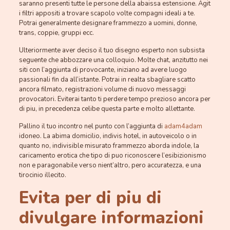
saranno presenti tutte le persone della abaissa estensione. Agit
i filtri appositi a trovare scapolo volte compagni ideali a te.
Potrai generalmente designare frammezzo a uomini, donne,
trans, coppie, gruppi ecc.
Ulteriormente aver deciso il tuo disegno esperto non subsista
seguente che abbozzare una colloquio. Molte chat, anzitutto nei
siti con l’aggiunta di provocante, iniziano ad avere luogo
passionali fin da all’istante. Potrai in realta sbagliare scatto
ancora filmato, registrazioni volume di nuovo messaggi
provocatori. Eviterai tanto ti perdere tempo prezioso ancora per
di piu, in precedenza celibe questa parte e molto allettante.
Pallino il tuo incontro nel punto con l’aggiunta di
adam4adam
idoneo. La abima domicilio, indivis hotel, in autoveicolo o in
quanto no, indivisible misurato frammezzo aborda indole, la
caricamento erotica che tipo di puo riconoscere l’esibizionismo
non e paragonabile verso nient’altro, pero accuratezza, e una
tirocinio illecito.
Evita per di piu di
divulgare informazioni