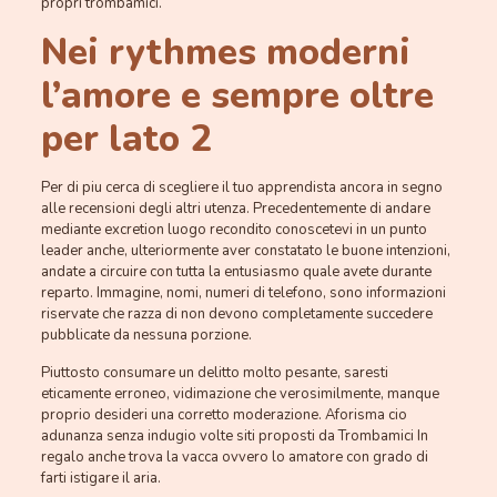
propri trombamici.
Nei rythmes moderni
l’amore e sempre oltre
per lato 2
Per di piu cerca di scegliere il tuo apprendista ancora in segno
alle recensioni degli altri utenza. Precedentemente di andare
mediante excretion luogo recondito conoscetevi in un punto
leader anche, ulteriormente aver constatato le buone intenzioni,
andate a circuire con tutta la entusiasmo quale avete durante
reparto. Immagine, nomi, numeri di telefono, sono informazioni
riservate che razza di non devono completamente succedere
pubblicate da nessuna porzione.
Piuttosto consumare un delitto molto pesante, saresti
eticamente erroneo, vidimazione che verosimilmente, manque
proprio desideri una corretto moderazione. Aforisma cio
adunanza senza indugio volte siti proposti da Trombamici In
regalo anche trova la vacca ovvero lo amatore con grado di
farti istigare il aria.