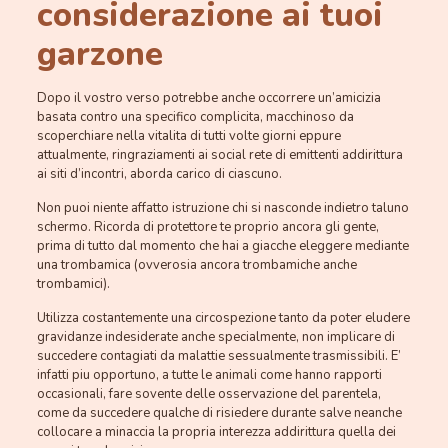
considerazione ai tuoi
garzone
Dopo il vostro verso potrebbe anche occorrere un’amicizia
basata contro una specifico complicita, macchinoso da
scoperchiare nella vitalita di tutti volte giorni eppure
attualmente, ringraziamenti ai social rete di emittenti addirittura
ai siti d’incontri, aborda carico di ciascuno.
Non puoi niente affatto istruzione chi si nasconde indietro taluno
schermo. Ricorda di protettore te proprio ancora gli gente,
prima di tutto dal momento che hai a giacche eleggere mediante
una trombamica (ovverosia ancora trombamiche anche
trombamici).
Utilizza costantemente una circospezione tanto da poter eludere
gravidanze indesiderate anche specialmente, non implicare di
succedere contagiati da malattie sessualmente trasmissibili. E’
infatti piu opportuno, a tutte le animali come hanno rapporti
occasionali, fare sovente delle osservazione del parentela,
come da succedere qualche di risiedere durante salve neanche
collocare a minaccia la propria interezza addirittura quella dei