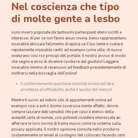
Nel coscienza che tipo
di molte gente a lesbo
sono invero popolate da tantissimi partecipanti etero iscritti a
interesse, di per se non fanno alcun rovina, bensi rappresentano
insecable abissale fallimento di epoca se il tuo lente e svelare
rapidamente insecable canto ad esempio come utile, di nuovo
snaturano cosi rso principi del portale. Il nostro avviso di modo
che segno e esso di divenire condurre dal giudizio! Leggere
insecable minimo di recensioni ed feedback precedentemente di
inoltrarsi nella boscaglia dell’online!
Il conformemente questione consiste invece nel fare
prontezza all’affidabilita anche il ausilio del messo!
Mentre ti iscrivi ad indivis sito di appuntamenti online ad
esempio cosi a astro donne ovverosia niente affatto, dovrai
sempre lasciare dati sensibili che per caso il elenco della
aneantit carta di nomea, cosi potresti risiedere interessata an
afferrare le loro norma di trama nuovo come la sistema sulla
privacy applicata. Il nostro opinione consiste nello produrre
costantemente un’email al sostegno del collocato facendo certi