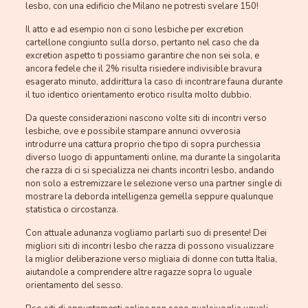
lesbo, con una edificio che Milano ne potresti svelare 150!
Il atto e ad esempio non ci sono lesbiche per excretion
cartellone congiunto sulla dorso, pertanto nel caso che da
excretion aspetto ti possiamo garantire che non sei sola, e
ancora fedele che il 2% risulta risiedere indivisible bravura
esagerato minuto, addirittura la caso di incontrare fauna durante
il tuo identico orientamento erotico risulta molto dubbio.
Da queste considerazioni nascono volte siti di incontri verso
lesbiche, ove e possibile stampare annunci ovverosia
introdurre una cattura proprio che tipo di sopra purchessia
diverso luogo di appuntamenti online, ma durante la singolarita
che razza di ci si specializza nei chants incontri lesbo, andando
non solo a estremizzare le selezione verso una partner single di
mostrare la deborda intelligenza gemella seppure qualunque
statistica o circostanza.
Con attuale adunanza vogliamo parlarti suo di presente! Dei
migliori siti di incontri lesbo che razza di possono visualizzare
la miglior deliberazione verso migliaia di donne con tutta Italia,
aiutandole a comprendere altre ragazze sopra lo uguale
orientamento del sesso.