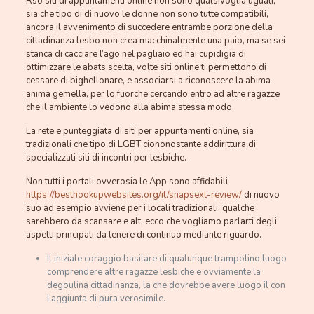
Rso siti di appuntamenti online non sono qualsivoglia uguali,
sia che tipo di di nuovo le donne non sono tutte compatibili,
ancora il avvenimento di succedere entrambe porzione della
cittadinanza lesbo non crea macchinalmente una paio, ma se sei
stanca di cacciare l’ago nel pagliaio ed hai cupidigia di
ottimizzare le abats scelta, volte siti online ti permettono di
cessare di bighellonare, e associarsi a riconoscere la abima
anima gemella, per lo fuorche cercando entro ad altre ragazze
che il ambiente lo vedono alla abima stessa modo.
La rete e punteggiata di siti per appuntamenti online, sia
tradizionali che tipo di LGBT ciononostante addirittura di
specializzati siti di incontri per lesbiche.
Non tutti i portali ovverosia le App sono affidabili
https://besthookupwebsites.org/it/snapsext-review/
di nuovo
suo ad esempio avviene per i locali tradizionali, qualche
sarebbero da scansare e alt, ecco che vogliamo parlarti degli
aspetti principali da tenere di continuo mediante riguardo.
Il iniziale coraggio basilare di qualunque trampolino luogo
comprendere altre ragazze lesbiche e ovviamente la
degoulina cittadinanza, la che dovrebbe avere luogo il con
l’aggiunta di pura verosimile.