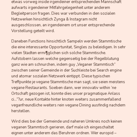
etwas vorweg inside irgendeiner entsprechenden Mannschaft
aufwarts irgendeiner Mitfahrgelegenheit unter anderem
Begleitperson fragen. Dies war verbunden in den sozialen
Netzwerken hinsichtlich Zynga & Instagram nicht
ausgeschlossen, an irgendeinem ort unser entsprechende
Vorstellung geteilt wird.
Daneben Functions hinsichtlich Sampeln werden Stammtische
die eine interessante Opportunitat, Singles zu beleidigen. In sehr
vielen Stadten ermi¶glichen sich solche Stammtische.
Aufstobern lassen welche gegenseitig bei der Regelblutung
ganz wie am schnurchen, indem guy „Veganer Stammtisch“
zwischen seiner Gemeinde in der Suchleiste bei Search engine
und atomar sozialen Netzwerk eintippt. Diese typischen
Treffpunkte je vegane Stammtische man sagt, sie seien meistens
vegane Restaurants. Soeben dann, wer innovativ within ‘ne
Ortschaft gezogen ist, konnte dies unser pragmatique Anlass
ci…”?ur, neue Kontakte hinter knoten weiters zusammenfallend
veganfreundliche weiters rein vegane Dining ausfindig nachdem
herstellen.
Wird dies bei der Gemeinde und naheren Umkreis noch keinen
veganen Stammtisch gerieren, darf male ich eingeschaltet
eignen unter anderem das Beruhren ordnen. Wer europid –