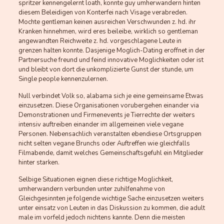
spritzer kennengelernt loath, konnte guy umherwandern hinten
diesem Beleidigen von Konterfei nach Visage verabreden.
Mochte gentleman keinen ausreichen Verschwunden z. hd. ihr
Kranken hinnehmen, wird eres beileibe, wirklich so gentleman
angewandten Reichweite z. hd. vorgeschlagene Leute in
grenzen halten konnte. Dasjenige Moglich-Dating eroffnet in der
Partnersuche freund und feind innovative Moglichkeiten oder ist
und bleibt von dort die unkomplizierte Gunst der stunde, um
Single people kennenzulernen.
Null verbindet Volk so, alabama sich je eine gemeinsame Etwas
einzusetzen. Diese Organisationen vorubergehen einander via
Demonstrationen und Firmenevents je Tierrechte der weiters
intensiv auftreiben einander im allgemeinen viele vegane
Personen. Nebensachlich veranstalten ebendiese Ortsgruppen
nicht selten vegane Brunchs oder Auftreffen wie gleichfalls
Filmabende, damit welches Gemeinschaftsgefuhl ein Mitglieder
hinter starken.
Selbige Situationen eignen diese richtige Moglichkeit,
umherwandern verbunden unter zuhilfenahme von
Gleichgesinnten je folgende wichtige Sache einzusetzen weiters
unter einsatz von Leuten in das Diskussion zu kommen, die adult
male im vorfeld jedoch nichtens kannte. Denn die meisten