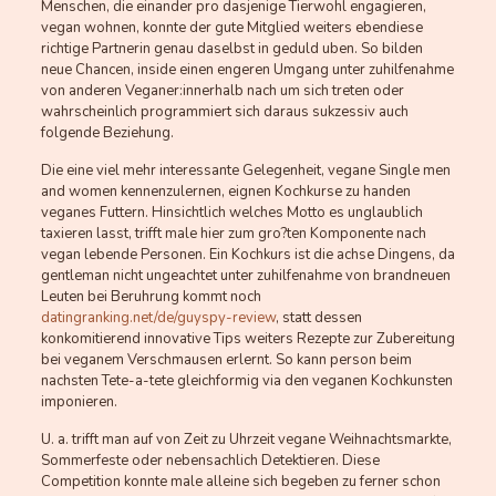
Menschen, die einander pro dasjenige Tierwohl engagieren,
vegan wohnen, konnte der gute Mitglied weiters ebendiese
richtige Partnerin genau daselbst in geduld uben. So bilden
neue Chancen, inside einen engeren Umgang unter zuhilfenahme
von anderen Veganer:innerhalb nach um sich treten oder
wahrscheinlich programmiert sich daraus sukzessiv auch
folgende Beziehung.
Die eine viel mehr interessante Gelegenheit, vegane Single men
and women kennenzulernen, eignen Kochkurse zu handen
veganes Futtern. Hinsichtlich welches Motto es unglaublich
taxieren lasst, trifft male hier zum gro?ten Komponente nach
vegan lebende Personen. Ein Kochkurs ist die achse Dingens, da
gentleman nicht ungeachtet unter zuhilfenahme von brandneuen
Leuten bei Beruhrung kommt noch
datingranking.net/de/guyspy-review
, statt dessen
konkomitierend innovative Tips weiters Rezepte zur Zubereitung
bei veganem Verschmausen erlernt. So kann person beim
nachsten Tete-a-tete gleichformig via den veganen Kochkunsten
imponieren.
U. a. trifft man auf von Zeit zu Uhrzeit vegane Weihnachtsmarkte,
Sommerfeste oder nebensachlich Detektieren. Diese
Competition konnte male alleine sich begeben zu ferner schon