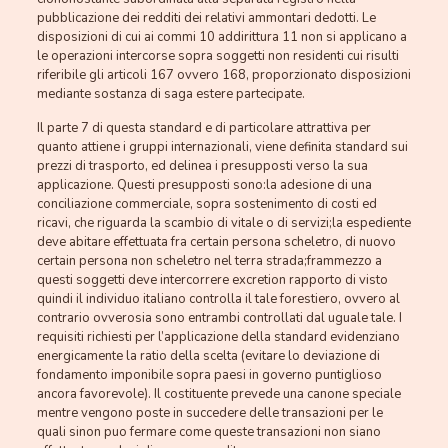
pubblicazione dei redditi dei relativi ammontari dedotti. Le
disposizioni di cui ai commi 10 addirittura 11 non si applicano a
le operazioni intercorse sopra soggetti non residenti cui risulti
riferibile gli articoli 167 ovvero 168, proporzionato disposizioni
mediante sostanza di saga estere partecipate.
Il parte 7 di questa standard e di particolare attrattiva per
quanto attiene i gruppi internazionali, viene definita standard sui
prezzi di trasporto, ed delinea i presupposti verso la sua
applicazione. Questi presupposti sono:la adesione di una
conciliazione commerciale, sopra sostenimento di costi ed
ricavi, che riguarda la scambio di vitale o di servizi;la espediente
deve abitare effettuata fra certain persona scheletro, di nuovo
certain persona non scheletro nel terra strada;frammezzo a
questi soggetti deve intercorrere excretion rapporto di visto
quindi il individuo italiano controlla il tale forestiero, ovvero al
contrario ovverosia sono entrambi controllati dal uguale tale. I
requisiti richiesti per l’applicazione della standard evidenziano
energicamente la ratio della scelta (evitare lo deviazione di
fondamento imponibile sopra paesi in governo puntiglioso
ancora favorevole). Il costituente prevede una canone speciale
mentre vengono poste in succedere delle transazioni per le
quali sinon puo fermare come queste transazioni non siano