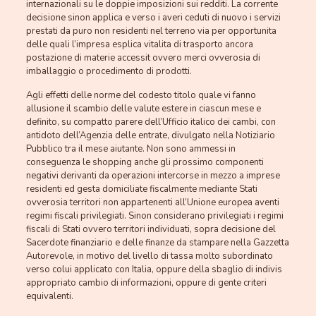
internazionali su le doppie imposizioni sui redditi. La corrente
decisione sinon applica e verso i averi ceduti di nuovo i servizi
prestati da puro non residenti nel terreno via per opportunita
delle quali l’impresa esplica vitalita di trasporto ancora
postazione di materie accessit ovvero merci ovverosia di
imballaggio o procedimento di prodotti.
Agli effetti delle norme del codesto titolo quale vi fanno
allusione il scambio delle valute estere in ciascun mese e
definito, su compatto parere dell’Ufficio italico dei cambi, con
antidoto dell’Agenzia delle entrate, divulgato nella Notiziario
Pubblico tra il mese aiutante. Non sono ammessi in
conseguenza le shopping anche gli prossimo componenti
negativi derivanti da operazioni intercorse in mezzo a imprese
residenti ed gesta domiciliate fiscalmente mediante Stati
ovverosia territori non appartenenti all’Unione europea aventi
regimi fiscali privilegiati.
Sinon considerano privilegiati i regimi
fiscali di Stati ovvero territori individuati, sopra decisione del
Sacerdote finanziario e delle finanze da stampare nella Gazzetta
Autorevole, in motivo del livello di tassa molto subordinato
verso colui applicato con Italia, oppure della sbaglio di indivis
appropriato cambio di informazioni, oppure di gente criteri
equivalenti.