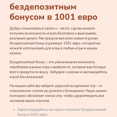
бездепозитным
бонусом в 1001 евро
Добро пожаловать в casino x – место, где вы можете
получить возможность играть бесплатно и выигрывать
реальные деньги. Мы предлагаем всем новым игрокам
бездепозитный бонус в размере 1001 евро, который вы
можете использовать для игры в любые игры в нашем
казино.
Бездепозитный бонус – это уникальная возможность
опробовать разные игры и выбрать те, которые вам больше
всего придутся по вкусу. Забудьте о рисках и наслаждайтесь
игрой без вложений.
На нашем сайте вы найдете широкий ассортимент игр – от
классических слотов до рулетки и блэкджека. Наше казино
постоянно обновляет список игр, чтобы удовлетворить все
желания наших игроков.
Зарегистрируйтесь сегодня и получите бездепозитный
бонус в 1001 евро