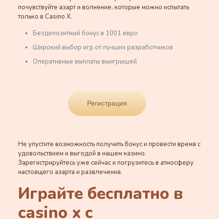
почувствуйте азарт и волнение, которые можно испытать
только в Casino X.
Бездепозитный бонус в 1001 евро
Широкий выбор игр от лучших разработчиков
Оперативные выплаты выигрышей
Регистрация
Не упустите возможность получить бонус и провести время с
удовольствием и выгодой в нашем казино.
Зарегистрируйтесь уже сейчас и погрузитесь в атмосферу
настоящего азарта и развлечения.
Играйте бесплатно в
casino x с