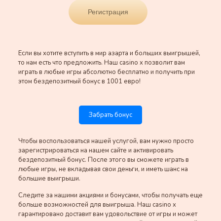
Регистрация
Если вы хотите вступить в мир азарта и больших выигрышей,
то нам есть что предложить. Наш casino x позволит вам
играть в любые игры абсолютно бесплатно и получить при
этом бездепозитный бонус в 1001 евро!
Забрать бонус
Чтобы воспользоваться нашей услугой, вам нужно просто
зарегистрироваться на нашем сайте и активировать
бездепозитный бонус. После этого вы сможете играть в
любые игры, не вкладывая свои деньги, и иметь шанс на
большие выигрыши.
Следите за нашими акциями и бонусами, чтобы получать еще
больше возможностей для выигрыша. Наш casino x
гарантировано доставит вам удовольствие от игры и может