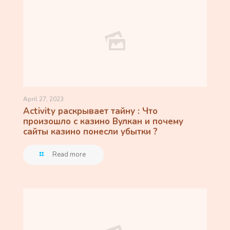
April 27, 2023
Activity раскрывает тайну : Что
произошло с казино Вулкан и почему
сайты казино понесли убытки ?
Read more