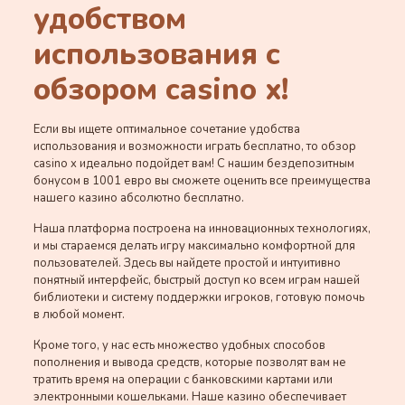
удобством
использования с
обзором casino x!
Если вы ищете оптимальное сочетание удобства
использования и возможности играть бесплатно, то обзор
casino x идеально подойдет вам! С нашим бездепозитным
бонусом в 1001 евро вы сможете оценить все преимущества
нашего казино абсолютно бесплатно.
Наша платформа построена на инновационных технологиях,
и мы стараемся делать игру максимально комфортной для
пользователей. Здесь вы найдете простой и интуитивно
понятный интерфейс, быстрый доступ ко всем играм нашей
библиотеки и систему поддержки игроков, готовую помочь
в любой момент.
Кроме того, у нас есть множество удобных способов
пополнения и вывода средств, которые позволят вам не
тратить время на операции с банковскими картами или
электронными кошельками. Наше казино обеспечивает