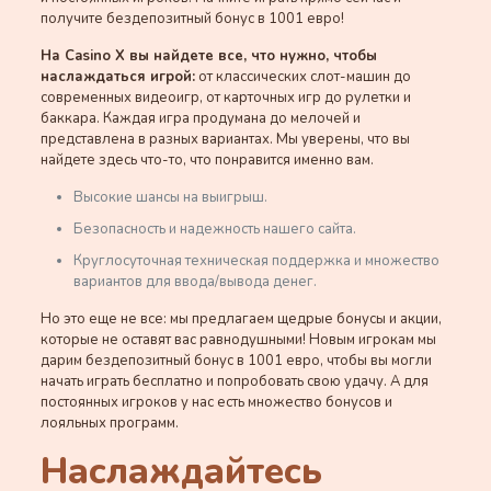
получите бездепозитный бонус в 1001 евро!
На Casino X вы найдете все, что нужно, чтобы
наслаждаться игрой:
от классических слот-машин до
современных видеоигр, от карточных игр до рулетки и
баккара. Каждая игра продумана до мелочей и
представлена в разных вариантах. Мы уверены, что вы
найдете здесь что-то, что понравится именно вам.
Высокие шансы на выигрыш.
Безопасность и надежность нашего сайта.
Круглосуточная техническая поддержка и множество
вариантов для ввода/вывода денег.
Но это еще не все: мы предлагаем щедрые бонусы и акции,
которые не оставят вас равнодушными! Новым игрокам мы
дарим бездепозитный бонус в 1001 евро, чтобы вы могли
начать играть бесплатно и попробовать свою удачу. А для
постоянных игроков у нас есть множество бонусов и
лояльных программ.
Наслаждайтесь